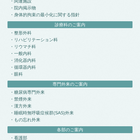
関連施設
院内掲示物
身体的拘束の最小化に関する指針
診療科のご案内
整形外科
リハビリテーション科
リウマチ科
一般内科
消化器内科
循環器内科
眼科
専門外来のご案内
糖尿病専門外来
禁煙外来
漢方外来
睡眠時無呼吸症候群(SAS)外来
もの忘れ外来
各部のご案内
看護部