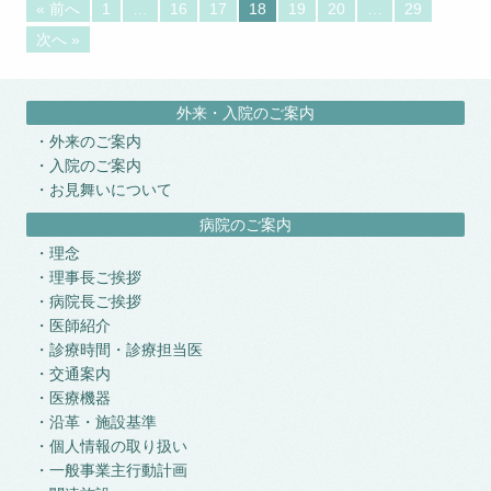
« 前へ
1
…
16
17
18
19
20
…
29
次へ »
外来・入院のご案内
外来のご案内
入院のご案内
お見舞いについて
病院のご案内
理念
理事長ご挨拶
病院長ご挨拶
医師紹介
診療時間・診療担当医
交通案内
医療機器
沿革・施設基準
個人情報の取り扱い
一般事業主行動計画