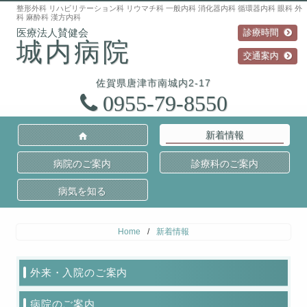
整形外科 リハビリテーション科 リウマチ科 一般内科 消化器内科 循環器内科 眼科 外
科 麻酔科 漢方内科
診療時間
城内病院
交通案内
佐賀県
唐津市
南城内2-17
0955-79-8550
新着情報
病院のご案内
診療科のご案内
病気を知る
Home
/
新着情報
外来・入院のご案内
病院のご案内