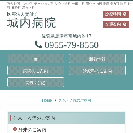
整形外科 リハビリテーション科 リウマチ科 一般内科 消化器内科 循環器内科 眼科 外
科 麻酔科 漢方内科
診療時間
城内病院
交通案内
佐賀県
唐津市
南城内2-17
0955-79-8550
新着情報
病院のご案内
診療科のご案内
病気を知る
Home
/
外来・入院のご案内
外来・入院のご案内
外来のご案内