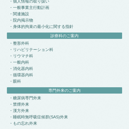
個人情報の取り扱い
一般事業主行動計画
関連施設
院内掲示物
身体的拘束の最小化に関する指針
診療科のご案内
整形外科
リハビリテーション科
リウマチ科
一般内科
消化器内科
循環器内科
眼科
専門外来のご案内
糖尿病専門外来
禁煙外来
漢方外来
睡眠時無呼吸症候群(SAS)外来
もの忘れ外来