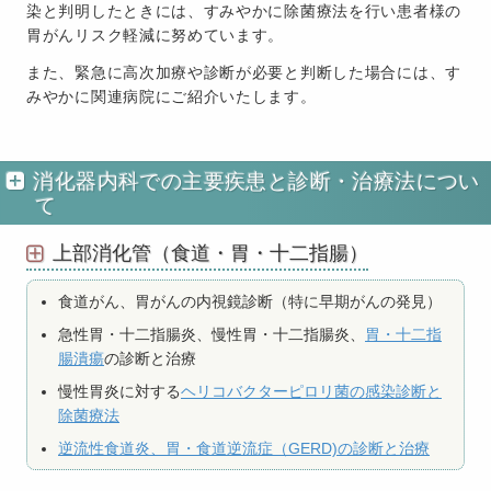
染と判明したときには、すみやかに除菌療法を行い患者様の
胃がんリスク軽減に努めています。
また、緊急に高次加療や診断が必要と判断した場合には、す
みやかに関連病院にご紹介いたします。
消化器内科での主要疾患と診断・治療法につい
て
上部消化管（食道・胃・十二指腸）
食道がん、胃がんの内視鏡診断（特に早期がんの発見）
急性胃・十二指腸炎、慢性胃・十二指腸炎、
胃・十二指
腸潰瘍
の診断と治療
慢性胃炎に対する
ヘリコバクターピロリ菌の感染診断と
除菌療法
逆流性食道炎、胃・食道逆流症（GERD)の診断と治療