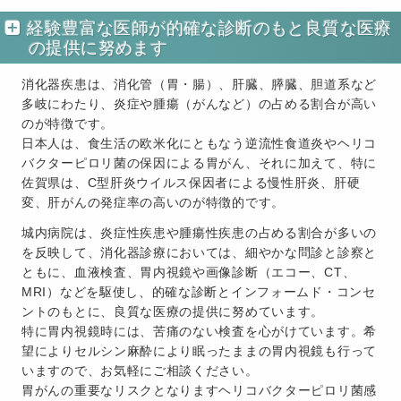
経験豊富な医師が的確な診断のもと良質な医療
の提供に努めます
消化器疾患は、消化管（胃・腸）、肝臓、膵臓、胆道系など
多岐にわたり、炎症や腫瘍（がんなど）の占める割合が高い
のが特徴です。
日本人は、食生活の欧米化にともなう逆流性食道炎やヘリコ
バクターピロリ菌の保因による胃がん、それに加えて、特に
佐賀県は、C型肝炎ウイルス保因者による慢性肝炎、肝硬
変、肝がんの発症率の高いのが特徴的です。
城内病院は、炎症性疾患や腫瘍性疾患の占める割合が多いの
を反映して、消化器診療においては、細やかな問診と診察と
ともに、血液検査、胃内視鏡や画像診断（エコー、CT、
MRI）などを駆使し、的確な診断とインフォームド・コンセ
ントのもとに、良質な医療の提供に努めています。
特に胃内視鏡時には、苦痛のない検査を心がけています。希
望によりセルシン麻酔により眠ったままの胃内視鏡も行って
いますので、お気軽にご相談ください。
胃がんの重要なリスクとなりますヘリコバクターピロリ菌感