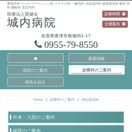
整形外科 リハビリテーション科 リウマチ科 一般内科 消化器内科 循環器内科 眼科 外
科 麻酔科 漢方内科
診療時間
城内病院
交通案内
佐賀県
唐津市
南城内2-17
0955-79-8550
新着情報
診療科のご案内
病院のご案内
病気を知る
Home
/
診療科のご案内
/
消化器内科
外来・入院のご案内
病院のご案内