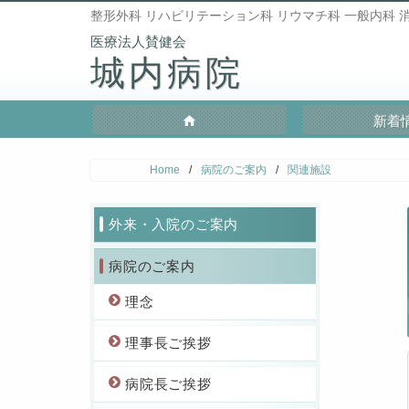
整形外科 リハビリテーション科 リウマチ科 一般内科 消
城内病院
新着
Home
/
病院のご案内
/
関連施設
外来・入院のご案内
病院のご案内
理念
理事長ご挨拶
病院長ご挨拶