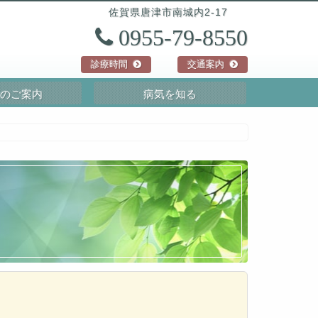
佐賀県
唐津市
南城内2-17
0955-79-8550
診療時間
交通案内
のご案内
病気を知る