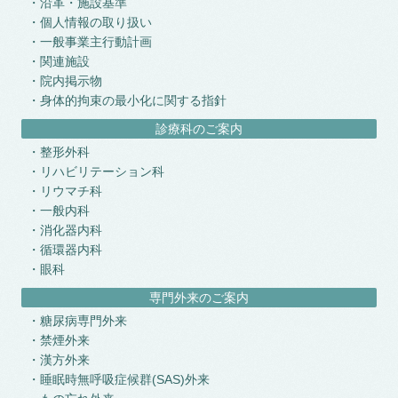
沿革・施設基準
個人情報の取り扱い
一般事業主行動計画
関連施設
院内掲示物
身体的拘束の最小化に関する指針
診療科のご案内
整形外科
リハビリテーション科
リウマチ科
一般内科
消化器内科
循環器内科
眼科
専門外来のご案内
糖尿病専門外来
禁煙外来
漢方外来
睡眠時無呼吸症候群(SAS)外来