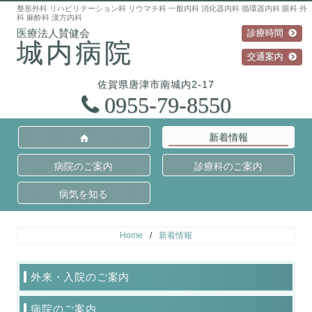
整形外科 リハビリテーション科 リウマチ科 一般内科 消化器内科 循環器内科 眼科 外
科 麻酔科 漢方内科
診療時間
城内病院
交通案内
佐賀県
唐津市
南城内2-17
0955-79-8550
新着情報
病院のご案内
診療科のご案内
病気を知る
Home
/
新着情報
外来・入院のご案内
病院のご案内