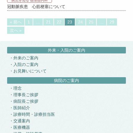
病気を知る 循環器内科
冠動脈疾患 心筋梗塞について
« 前へ
1
…
21
22
23
24
25
…
29
次へ »
外来・入院のご案内
外来のご案内
入院のご案内
お見舞いについて
病院のご案内
理念
理事長ご挨拶
病院長ご挨拶
医師紹介
診療時間・診療担当医
交通案内
医療機器