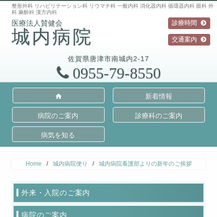
整形外科 リハビリテーション科 リウマチ科 一般内科 消化器内科 循環器内科 眼科 外
科 麻酔科 漢方内科
診療時間
城内病院
交通案内
佐賀県
唐津市
南城内2-17
0955-79-8550
新着情報
病院のご案内
診療科のご案内
病気を知る
Home
/
城内病院便り
/
城内病院看護部よりの新年のご挨拶
外来・入院のご案内
病院のご案内