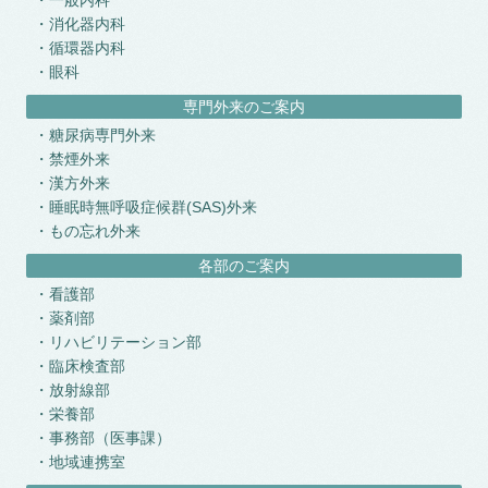
一般内科
消化器内科
循環器内科
眼科
専門外来のご案内
糖尿病専門外来
禁煙外来
漢方外来
睡眠時無呼吸症候群(SAS)外来
もの忘れ外来
各部のご案内
看護部
薬剤部
リハビリテーション部
臨床検査部
放射線部
栄養部
事務部（医事課）
地域連携室