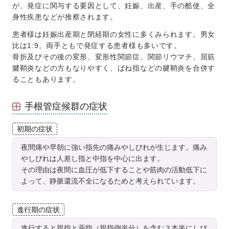
が、発症に関与する要因として、妊娠、出産、手の酷使、全
身性疾患などが推察されます。
患者様は妊娠出産期と閉経期の女性に多くみられます。男女
比は1:9。両手ともで発症する患者様も多いです。
骨折及びその後の変形、変形性関節症、関節リウマチ、屈筋
腱鞘炎などの方もなりやすく、ばね指などの腱鞘炎を合併す
ることもあります。
手根管症候群の症状
初期の症状
夜間痛や早朝に強い指先の痛みやしびれが生じます。痛み
やしびれは人差し指と中指を中心に出ます。
その理由は夜間に血圧が低下することや筋肉の活動低下に
よって、静脈還流不全になるためと考えられています。
進行期の症状
進行すると親指と薬指（親指側半分）を含む３本半にしび