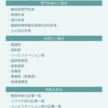
専門外来のご案内
糖尿病専門外来
禁煙外来
漢方外来
睡眠時無呼吸症候群(SAS)外来
もの忘れ外来
各部のご案内
看護部
薬剤部
リハビリテーション部
臨床検査部
放射線部
栄養部
事務部（医事課）
地域連携室
病気を知る
整形外科の記事一覧
リウマチ科の記事一覧
リハビリテーション科の記事一覧