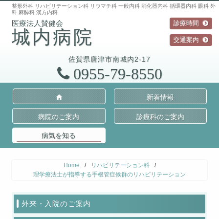
整形外科 リハビリテーション科 リウマチ科 一般内科 消化器内科 循環器内科 眼科 外
科 麻酔科 漢方内科
診療時間
城内病院
交通案内
佐賀県
唐津市
南城内2-17
0955-79-8550
新着情報
病院のご案内
診療科のご案内
病気を知る
Home
/
リハビリテーション科
/
理学療法士が指導する手根管症候群のリハビリテーション
外来・入院のご案内