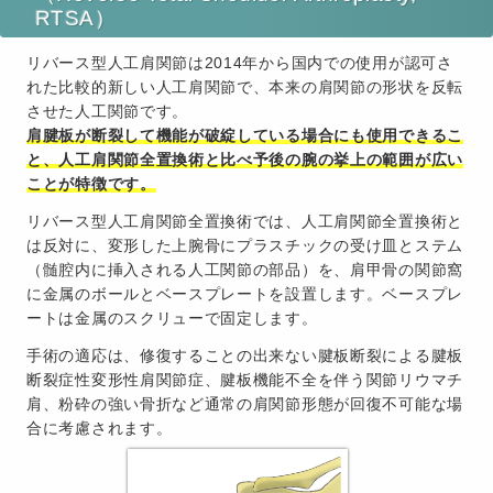
RTSA）
リバース型人工肩関節は2014年から国内での使用が認可さ
れた比較的新しい人工肩関節で、本来の肩関節の形状を反転
させた人工関節です。
肩腱板が断裂して機能が破綻している場合にも使用できるこ
と、人工肩関節全置換術と比べ予後の腕の挙上の範囲が広い
ことが特徴です。
リバース型人工肩関節全置換術では、人工肩関節全置換術と
は反対に、変形した上腕骨にプラスチックの受け皿とステム
（髄腔内に挿入される人工関節の部品）を、肩甲骨の関節窩
に金属のボールとベースプレートを設置します。ベースプレ
ートは金属のスクリューで固定します。
手術の適応は、修復することの出来ない腱板断裂による腱板
断裂症性変形性肩関節症、腱板機能不全を伴う関節リウマチ
肩、粉砕の強い骨折など通常の肩関節形態が回復不可能な場
合に考慮されます。