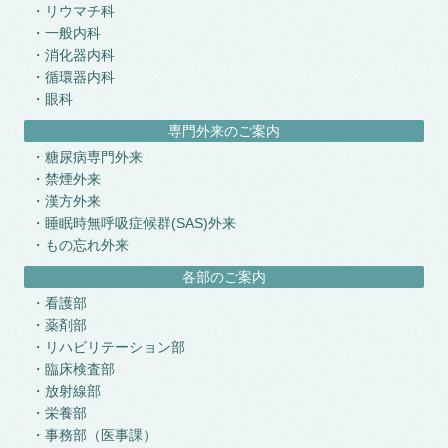
リウマチ科
一般内科
消化器内科
循環器内科
眼科
専門外来のご案内
糖尿病専門外来
禁煙外来
漢方外来
睡眠時無呼吸症候群(SAS)外来
もの忘れ外来
各部のご案内
看護部
薬剤部
リハビリテーション部
臨床検査部
放射線部
栄養部
事務部（医事課）