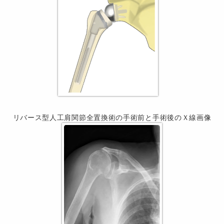
リバース型人工肩関節全置換術の手術前と手術後のＸ線画像