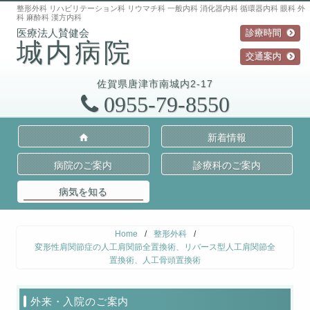
整形外科 リハビリテーション科 リウマチ科 一般内科 消化器内科 循環器内科 眼科 外
科 麻酔科 漢方内科
診療時間
城内病院
交通案内
佐賀県
唐津市
南城内2-17
0955-79-8550
新着情報
病院のご案内
診療科のご案内
病気を知る
Home
/
整形外科
/
変形性肩関節症の人工肩関節全置換術、リバース型人工肩関節全
置換術、人工骨頭置換術
外来・入院のご案内