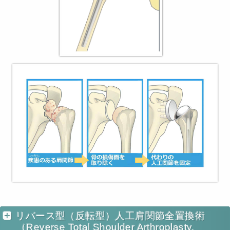
リバース型（反転型）人工肩関節全置換術
（Reverse Total Shoulder Arthroplasty,