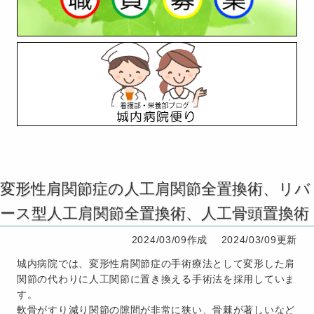
変形性肩関節症の人工肩関節全置換術、リバ
ース型人工肩関節全置換術、人工骨頭置換術
2024/03/09作成
2024/03/09更新
城内病院では、変形性肩関節症の手術療法として変形した肩
関節の代わりに人工関節に置き換える手術法を採用していま
す。
軟骨がすり減り関節の隙間が非常に狭い、骨棘が著しいなど