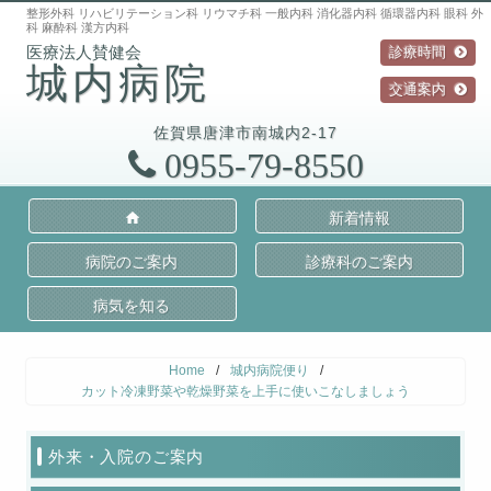
整形外科 リハビリテーション科 リウマチ科 一般内科 消化器内科 循環器内科 眼科 外
科 麻酔科 漢方内科
診療時間
城内病院
交通案内
佐賀県
唐津市
南城内2-17
0955-79-8550
新着情報
病院のご案内
診療科のご案内
病気を知る
Home
/
城内病院便り
/
カット冷凍野菜や乾燥野菜を上手に使いこなしましょう
外来・入院のご案内