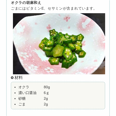
オクラの胡麻和え
ごまにはビタミンE、セサミンが含まれています。
材料
オクラ
80g
濃い口醤油
6ｇ
砂糖
2g
ごま
2g