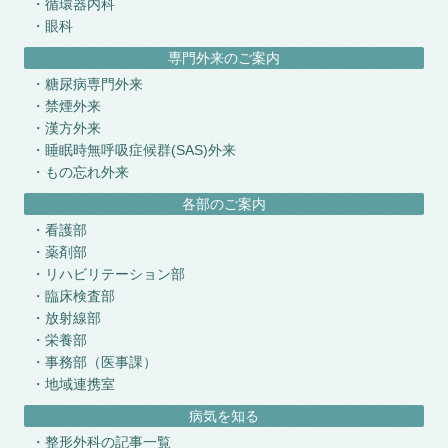
循環器内科
眼科
専門外来のご案内
糖尿病専門外来
禁煙外来
漢方外来
睡眠時無呼吸症候群(SAS)外来
もの忘れ外来
各部のご案内
看護部
薬剤部
リハビリテーション部
臨床検査部
放射線部
栄養部
事務部（医事課）
地域連携室
病気を知る
整形外科の記事一覧