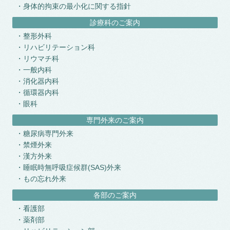
身体的拘束の最小化に関する指針
診療科のご案内
整形外科
リハビリテーション科
リウマチ科
一般内科
消化器内科
循環器内科
眼科
専門外来のご案内
糖尿病専門外来
禁煙外来
漢方外来
睡眠時無呼吸症候群(SAS)外来
もの忘れ外来
各部のご案内
看護部
薬剤部