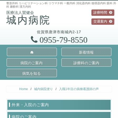
整形外科 リハビリテーション科 リウマチ科 一般内科 消化器内科 循環器内科 眼科 外
科 麻酔科 漢方内科
診療時間
城内病院
交通案内
佐賀県
唐津市
南城内2-17
0955-79-8550
新着情報
病院のご案内
診療科のご案内
病気を知る
Home
/
城内病院便り
/
入職1年目の病棟看護師の声
外来・入院のご案内
病院のご案内