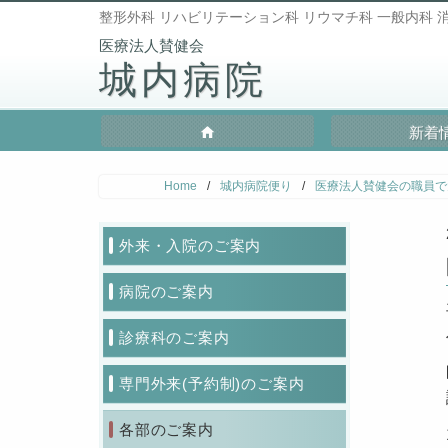
整形外科 リハビリテーション科 リウマチ科 一般内科 消
城内病院
新着
Home
/
城内病院便り
/
医療法人賛健会の職員で
外来・入院のご案内
病院のご案内
診療科のご案内
専門外来(予約制)のご案内
各部のご案内