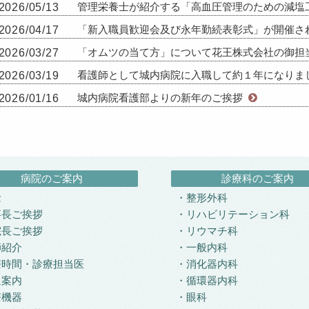
管理栄養士が紹介する「高血圧管理のための減塩
2026/05/13
「新入職員歓迎会及び永年勤続表彰式」が開催さ
2026/04/17
「オムツの当て方」について花王株式会社の御担
2026/03/27
看護師として城内病院に入職して約１年になりま
2026/03/19
城内病院看護部よりの新年のご挨拶
2026/01/16
病院のご案内
診療科のご案内
念
整形外科
事長ご挨拶
リハビリテーション科
院長ご挨拶
リウマチ科
師紹介
一般内科
療時間・診療担当医
消化器内科
通案内
循環器内科
療機器
眼科