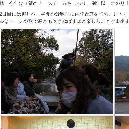
他、今年は４階のナースチームも加わり、例年以上に盛り
2日目には柳川へ、昼食の鰻料理に再び舌鼓を打ち、川下り
ルなトークや歌で寒さも吹き飛ばすほど楽しむことが出来