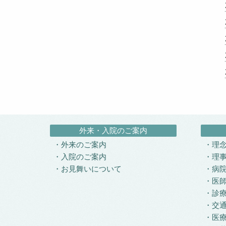
外来・入院のご案内
外来のご案内
理
入院のご案内
理
お見舞いについて
病
医
診
交
医