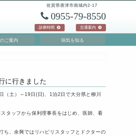
佐賀県
唐津市
南城内2-17
0955-79-8550
診療時間
交通案内
のご案内
病気を知る
行に行きました
日（土）～19日(日)、1泊2日で大分県と柳川
荘スタッフから保利理事長をはじめ、医師、看
打ち、余興ではリハビリスタッフとドクターの