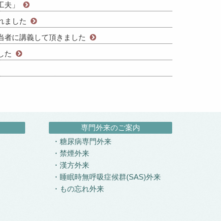
工夫」
れました
当者に講義して頂きました
した
専門外来のご案内
糖尿病専門外来
禁煙外来
漢方外来
睡眠時無呼吸症候群(SAS)外来
もの忘れ外来