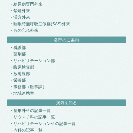
糖尿病専門外来
禁煙外来
漢方外来
睡眠時無呼吸症候群(SAS)外来
もの忘れ外来
各部のご案内
看護部
薬剤部
リハビリテーション部
臨床検査部
放射線部
栄養部
事務部（医事課）
地域連携室
病気を知る
整形外科の記事一覧
リウマチ科の記事一覧
リハビリテーション科の記事一覧
内科の記事一覧