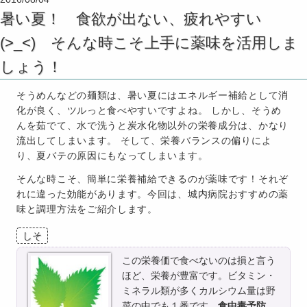
暑い夏！ 食欲が出ない、疲れやすい
(>_<) そんな時こそ上手に薬味を活用しま
しょう！
そうめんなどの麺類は、暑い夏にはエネルギー補給として消
化が良く、ツルっと食べやすいですよね。 しかし、そうめ
んを茹でて、水で洗うと炭水化物以外の栄養成分は、かなり
流出してしまいます。 そして、栄養バランスの偏りによ
り、夏バテの原因にもなってしまいます。
そんな時こそ、簡単に栄養補給できるのが薬味です！それぞ
れに違った効能があります。今回は、城内病院おすすめの薬
味と調理方法をご紹介します。
しそ
この栄養価で食べないのは損と言う
ほど、栄養が豊富です。ビタミン・
ミネラル類が多くカルシウム量は野
菜の中でも１番です。
食中毒予防、