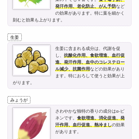
発汗作用、老化防止、がん予防
など
の効果があります。特に葉を細かく
刻むと効果も上がります。
生姜
生姜に含まれる成分は、代謝を促
し、
抗酸化作用、食欲増進、血行促
進、発汗作用、血中のコレステロー
ル減少、抗菌作用
などの効果があり
ます。特におろして使うと効果が上
がります。
みょうが
さわやかな独特の香りの成分はα-ピ
ネンです。
食欲増進、消化促進、発
汗作用、血行促進、熱冷まし
の効果
があります。