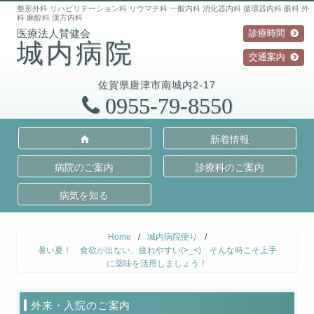
整形外科 リハビリテーション科 リウマチ科 一般内科 消化器内科 循環器内科 眼科 外
科 麻酔科 漢方内科
診療時間
城内病院
交通案内
佐賀県
唐津市
南城内2-17
0955-79-8550
新着情報
病院のご案内
診療科のご案内
病気を知る
Home
/
城内病院便り
/
暑い夏！ 食欲が出ない、疲れやすい(>_<) そんな時こそ上手
に薬味を活用しましょう！
外来・入院のご案内