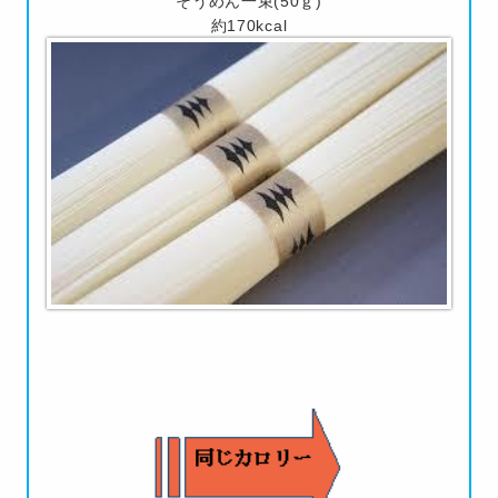
そうめん一束(50ｇ)
約170kcal