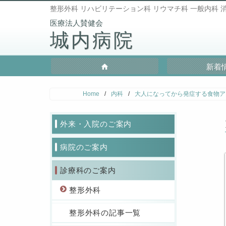
整形外科 リハビリテーション科 リウマチ科 一般内科 消
城内病院
新着
Home
/
内科
/
大人になってから発症する食物ア
外来・入院のご案内
病院のご案内
診療科のご案内
整形外科
整形外科の記事一覧