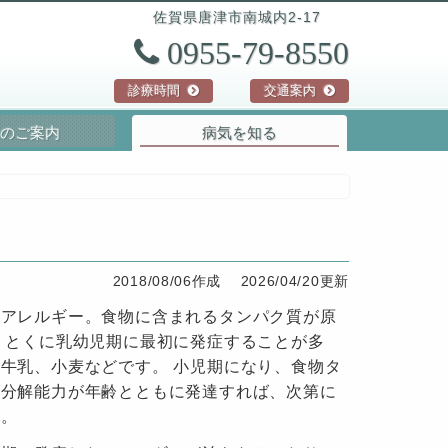
佐賀県
唐津市
南城内2-17
0955-79-8550
診療時間
交通案内
のご案内
病気を知る
2018/08/06作成
2026/04/20更新
物アレルギー。食物に含まれるタンパク質が原
 とくに乳幼児期に最初に発症することが多
牛乳、小麦などです。 小児期になり、食物タ
の分解能力が年齢とともに発達すれば、次第に
す。