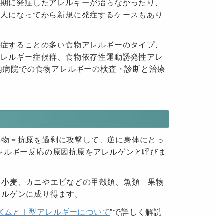
児期に発症したアレルギーが治らなかったり、
大人になってから新規に発症するケースもあり
発症することの多い食物アレルギーのタイプ、
アレルギー症候群、食物依存性運動誘発性アレ
内病院での食物アレルギーの検査・診断と治療
異物＝抗原を過剰に攻撃して、逆に身体にとっ
レルギー反応の原因抗原をアレルゲンと呼びま
は小麦、カニやエビなどの甲殻類、魚類 果物
レルゲンに成り得ます。
ズムとⅠ型アレルギーについて
”で詳しく解説