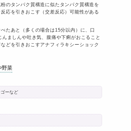
花粉のタンパク質構造に似たタンパク質構造を
ー反応を引きおこす（交差反応）可能性がある
べたあと（多くの場合は15分以内）に、口
じんましんや吐き気、腹痛や下痢がおこること
害などを引きおこすアナフィラキシーショック
や野菜
ンゴーなど