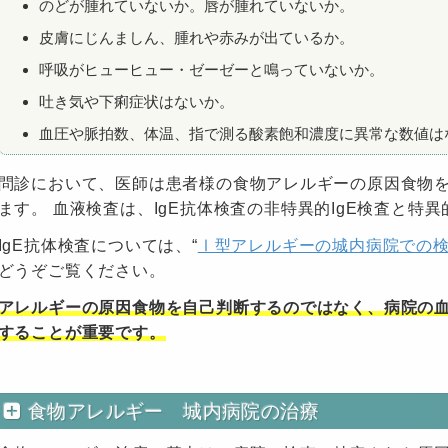
のどが腫れていないか。唇が腫れていないか。
皮膚にじんましん、腫れや赤みが出ているか。
呼吸がヒューヒュー・ゼーゼーと鳴っていないか。
吐き気や下痢症状はないか。
血圧や脈拍数、体温、指で測る酸素飽和濃度に異常な数値は
問診において、医師は患者様の食物アレルギーの原因食物
ます。 血液検査は、IgE抗体検査の非特異的IgE検査と特異
IgE抗体検査については、“
Ⅰ型アレルギーの城内病院での
どうぞご覧ください。
アレルギーの原因食物を自己判断するのではなく、病院の
することが重要です。
食物アレルギー 城内病院の治療