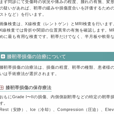
まず問診にて受傷時の状況や痛みの程度、腫れの有無、変
の疑いがあれば、靭帯の緩みや損傷度合いを評価するため
ストなど）を行います。
画像検査は、X線検査（レントゲン）とMRI検査を行います
X線検査では骨折や関節の位置異常の有無を確認します。M
めに最も有用な検査です。靭帯だけでなく、半月板や軟骨
膝靭帯損傷の治療について
膝靭帯損傷の治療法は、損傷の程度、靭帯の種類、患者様
いは手術療法が選択されます。
膝靭帯損傷の保存療法
おもにGrade I〜IIの損傷、内側側副靭帯などの特定の
す。
Rest（安静）、Ice（冷却）、Compression（圧迫）、El