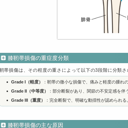
膝靭帯損傷の重症度分類
靭帯損傷は、その程度の重さによって以下の3段階に分類さ
Grade I（軽度）
：靭帯の微小な損傷で、痛みと軽度の腫れ
Grade II（中等度）
：部分断裂があり、関節の不安定感を伴
Grade III（重度）
：完全断裂で、明確な動揺性が認められる
膝靭帯損傷の主な原因