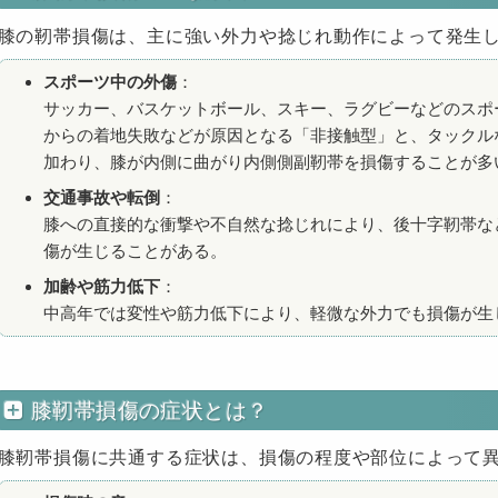
膝の靭帯損傷は、主に強い外力や捻じれ動作によって発生
スポーツ中の外傷
：
サッカー、バスケットボール、スキー、ラグビーなどのスポ
からの着地失敗などが原因となる「非接触型」と、タックル
加わり、膝が内側に曲がり内側側副靭帯を損傷することが多
交通事故や転倒
：
膝への直接的な衝撃や不自然な捻じれにより、後十字靭帯な
傷が生じることがある。
加齢や筋力低下
：
中高年では変性や筋力低下により、軽微な外力でも損傷が生
膝靭帯損傷の症状とは？
膝靭帯損傷に共通する症状は、損傷の程度や部位によって