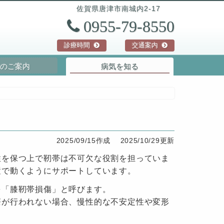
佐賀県
唐津市
南城内2-17
0955-79-8550
診療時間
交通案内
のご案内
病気を知る
2025/09/15作成
2025/10/29更新
性を保つ上で靭帯は不可欠な役割を担っていま
置で動くようにサポートしています。
を「膝靭帯損傷」と呼びます。
療が行われない場合、慢性的な不安定性や変形