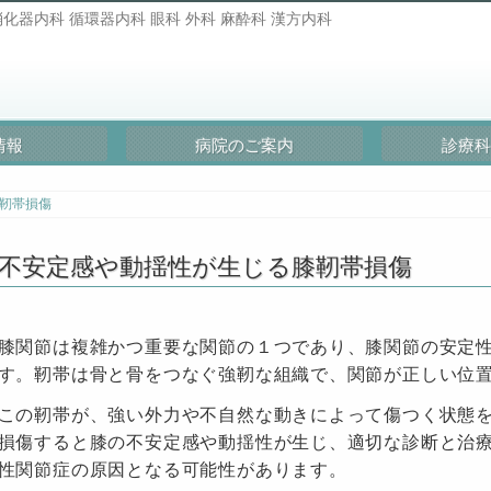
化器内科 循環器内科 眼科 外科 麻酔科 漢方内科
情報
病院のご案内
診療科
靭帯損傷
不安定感や動揺性が生じる膝靭帯損傷
膝関節は複雑かつ重要な関節の１つであり、膝関節の安定
す。靭帯は骨と骨をつなぐ強靭な組織で、関節が正しい位
この靭帯が、強い外力や不自然な動きによって傷つく状態
損傷すると膝の不安定感や動揺性が生じ、適切な診断と治
性関節症の原因となる可能性があります。