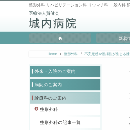
整形外科 リハビリテーション科 リウマチ科 一般内科 消
城内病院
新着
Home
/
整形外科
/
不安定感や動揺性が生じる膝
外来・入院のご案内
病院のご案内
診療科のご案内
整形外科
整形外科の記事一覧