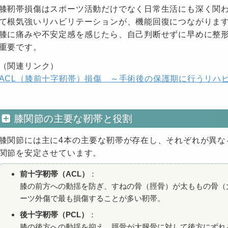
膝靭帯損傷はスポーツ活動だけでなく日常生活にも深く関
て根気強いリハビリテーションが、機能回復につながりま
膝に痛みや不安定感を感じたら、自己判断せずに早めに整
重要です。
（関連リンク）
ACL（膝前十字靭帯）損傷 ～手術後の保護期に行うリハ
膝関節の主要な靭帯と役割
膝関節には主に4本の主要な靭帯が存在し、それぞれが異な
関節を安定させています。
前十字靭帯（ACL）
：
膝の前方への動揺を防ぎ、すねの骨（脛骨）が太ももの骨（
ーツ外傷で最も損傷することが多い靭帯。
後十字靭帯（PCL）
：
膝の後方への動揺を抑え、脛骨が大腿骨に対して後方にずれ