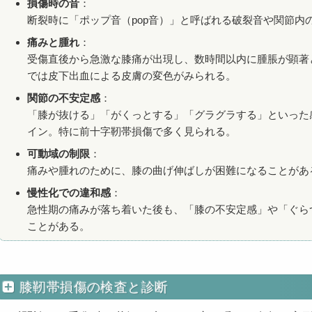
損傷時の音
：
断裂時に「ポップ音（pop音）」と呼ばれる破裂音や関節内
痛みと腫れ
：
受傷直後から急激な膝痛が出現し、数時間以内に腫脹が顕著
では皮下出血による皮膚の変色がみられる。
関節の不安定感
：
「膝が抜ける」「がくっとする」「グラグラする」といった
イン。特に前十字靭帯損傷で多く見られる。
可動域の制限
：
痛みや腫れのために、膝の曲げ伸ばしが困難になることがあ
慢性化での違和感
：
急性期の痛みが落ち着いた後も、「膝の不安定感」や「ぐら
ことがある。
膝靭帯損傷の検査と診断