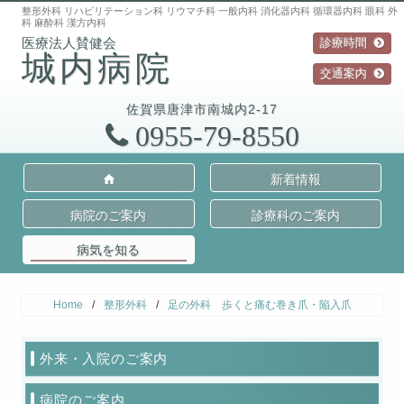
整形外科 リハビリテーション科 リウマチ科 一般内科 消化器内科 循環器内科 眼科 外
科 麻酔科 漢方内科
診療時間
城内病院
交通案内
佐賀県
唐津市
南城内2-17
0955-79-8550
新着情報
病院のご案内
診療科のご案内
病気を知る
Home
/
整形外科
/
足の外科 歩くと痛む巻き爪・陥入爪
外来・入院のご案内
病院のご案内