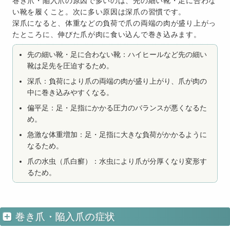
巻き爪・陥入爪の原因で多いのは、先の細い靴・足に合わな
い靴を履くこと。次に多い原因は深爪の習慣です。
深爪になると、体重などの負荷で爪の両端の肉が盛り上がっ
たところに、伸びた爪が肉に食い込んで巻き込みます。
先の細い靴・足に合わない靴：ハイヒールなど先の細い
靴は足先を圧迫するため。
深爪：負荷により爪の両端の肉が盛り上がり、爪が肉の
中に巻き込みやすくなる。
偏平足：足・足指にかかる圧力のバランスが悪くなるた
め。
急激な体重増加：足・足指に大きな負荷がかかるように
なるため。
爪の水虫（爪白癬）：水虫により爪が分厚くなり変形す
るため。
巻き爪・陥入爪の症状