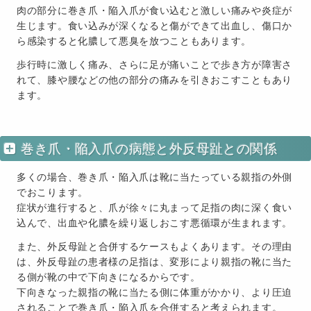
肉の部分に巻き爪・陥入爪が食い込むと激しい痛みや炎症が
生じます。食い込みが深くなると傷ができて出血し、傷口か
ら感染すると化膿して悪臭を放つこともあります。
歩行時に激しく痛み、さらに足が痛いことで歩き方が障害さ
れて、膝や腰などの他の部分の痛みを引きおこすこともあり
ます。
巻き爪・陥入爪の病態と外反母趾との関係
多くの場合、巻き爪・陥入爪は靴に当たっている親指の外側
でおこります。
症状が進行すると、爪が徐々に丸まって足指の肉に深く食い
込んで、出血や化膿を繰り返しおこす悪循環が生まれます。
また、外反母趾と合併するケースもよくあります。その理由
は、外反母趾の患者様の足指は、変形により親指の靴に当た
る側が靴の中で下向きになるからです。
下向きなった親指の靴に当たる側に体重がかかり、より圧迫
されることで巻き爪・陥入爪を合併すると考えられます。