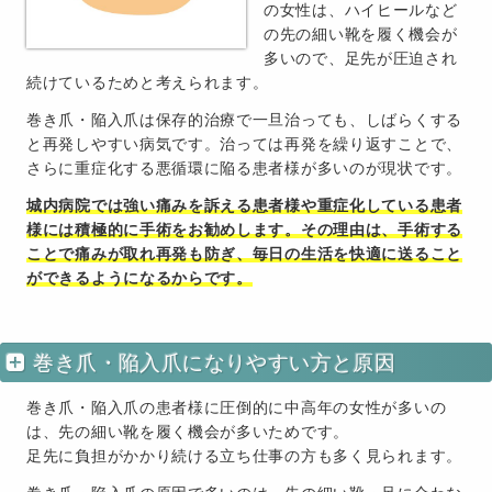
の女性は、ハイヒールなど
の先の細い靴を履く機会が
多いので、足先が圧迫され
続けているためと考えられます。
巻き爪・陥入爪は保存的治療で一旦治っても、しばらくする
と再発しやすい病気です。治っては再発を繰り返すことで、
さらに重症化する悪循環に陥る患者様が多いのが現状です。
城内病院では強い痛みを訴える患者様や重症化している患者
様には積極的に手術をお勧めします。その理由は、手術する
ことで痛みが取れ再発も防ぎ、毎日の生活を快適に送ること
ができるようになるからです。
巻き爪・陥入爪になりやすい方と原因
巻き爪・陥入爪の患者様に圧倒的に中高年の女性が多いの
は、先の細い靴を履く機会が多いためです。
足先に負担がかかり続ける立ち仕事の方も多く見られます。