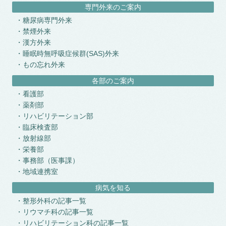
専門外来のご案内
糖尿病専門外来
禁煙外来
漢方外来
睡眠時無呼吸症候群(SAS)外来
もの忘れ外来
各部のご案内
看護部
薬剤部
リハビリテーション部
臨床検査部
放射線部
栄養部
事務部（医事課）
地域連携室
病気を知る
整形外科の記事一覧
リウマチ科の記事一覧
リハビリテーション科の記事一覧