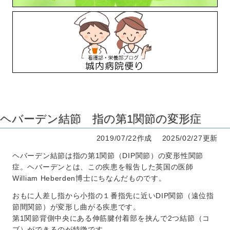
ヘバーデン結節 指の第1関節の変形症
2019/07/22作成
2025/02/27更新
ヘバーデン結節は指の第1関節（DIP関節）の変形性関節
症。ヘバーデンとは、この疾患を報告した英国の医師
William Heberden博士にちなんだものです。
おもに人差し指から小指の１番指先に近いDIP関節（遠位指
節間関節）が変形し曲がる疾患です。
第1関節背側中央にある伸筋腱付着部を挟んで2つ結節（コ
ブ）ができるのが特徴です。