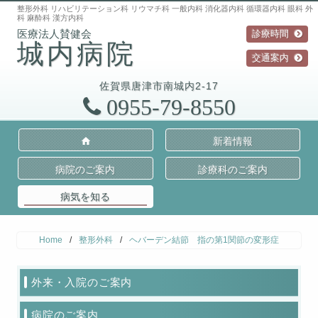
整形外科 リハビリテーション科 リウマチ科 一般内科 消化器内科 循環器内科 眼科 外
科 麻酔科 漢方内科
診療時間
城内病院
交通案内
佐賀県
唐津市
南城内2-17
0955-79-8550
新着情報
病院のご案内
診療科のご案内
病気を知る
Home
/
整形外科
/
ヘバーデン結節 指の第1関節の変形症
外来・入院のご案内
病院のご案内