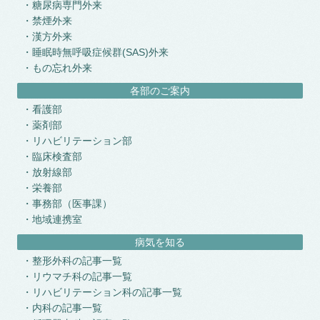
糖尿病専門外来
禁煙外来
漢方外来
睡眠時無呼吸症候群(SAS)外来
もの忘れ外来
各部のご案内
看護部
薬剤部
リハビリテーション部
臨床検査部
放射線部
栄養部
事務部（医事課）
地域連携室
病気を知る
整形外科の記事一覧
リウマチ科の記事一覧
リハビリテーション科の記事一覧
内科の記事一覧