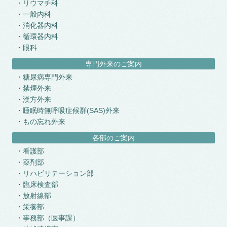
リウマチ科
一般内科
消化器内科
循環器内科
眼科
専門外来のご案内
糖尿病専門外来
禁煙外来
漢方外来
睡眠時無呼吸症候群(SAS)外来
もの忘れ外来
各部のご案内
看護部
薬剤部
リハビリテーション部
臨床検査部
放射線部
栄養部
事務部（医事課）