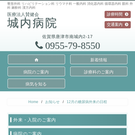
整形外科 リハビリテーション科 リウマチ科 一般内科 消化器内科 循環器内科 眼科 外
科 麻酔科 漢方内科
診療時間
城内病院
交通案内
佐賀県
唐津市
南城内2-17
0955-79-8550
新着情報
病院のご案内
診療科のご案内
病気を知る
Home
/
お知らせ
/
12月の糖尿病外来の日程
外来・入院のご案内
病院のご案内