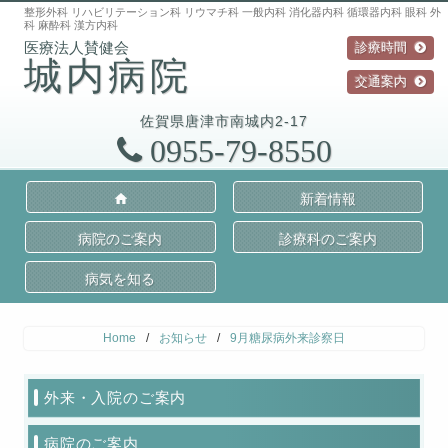
整形外科 リハビリテーション科 リウマチ科 一般内科 消化器内科 循環器内科 眼科 外
科 麻酔科 漢方内科
診療時間
城内病院
交通案内
佐賀県
唐津市
南城内2-17
0955-79-8550
新着情報
病院のご案内
診療科のご案内
病気を知る
Home
/
お知らせ
/
9月糖尿病外来診察日
外来・入院のご案内
病院のご案内