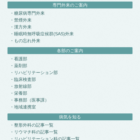
専門外来のご案内
糖尿病専門外来
禁煙外来
漢方外来
睡眠時無呼吸症候群(SAS)外来
もの忘れ外来
各部のご案内
看護部
薬剤部
リハビリテーション部
臨床検査部
放射線部
栄養部
事務部（医事課）
地域連携室
病気を知る
整形外科の記事一覧
リウマチ科の記事一覧
リハビリテーション科の記事一覧