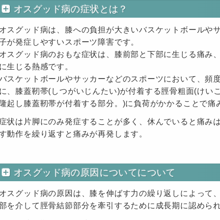
オスグッド病の症状とは？
オスグッド病は、膝への負担が大きいバスケットボールやサ
子が発症しやすいスポーツ障害です。
オスグッド病のおもな症状は、膝前部と下部に生じる痛み、
に生じる熱感です。
バスケットボールやサッカーなどのスポーツにおいて、頻
に、膝蓋靭帯(しつがいじんたい)が付着する脛骨粗面(け
隆起し膝蓋靭帯が付着する部分。)に負荷がかかることで痛
症状は片脚にのみ発症することが多く、休んでいると痛み
す動作を繰り返すと痛みが再発します。
オスグッド病の原因についてについて
オスグッド病の原因は、膝を伸ばす力の繰り返しによって、
部を介して脛骨結節部分を牽引するために成長期に認めら