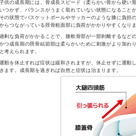
子供の成長期には、骨成長スピード（柔らかい骨から硬い
いつかず、バランスがうまく取れていない状態になること
その状態でバスケットボールやサッカーのような膝に負担
からつながっている脛骨粗面部に負荷がかかりやすくなり
過剰な負荷がかかることで、膝軟骨部が一部剥離するなど
かつ成長期の脛骨結節部は柔らかいために刺激がより加わ
と考えられます。
運動を休止すれば症状は緩和されますが、休止せずに運動
きます。成長期を過ぎれば自然と症状は治まります。