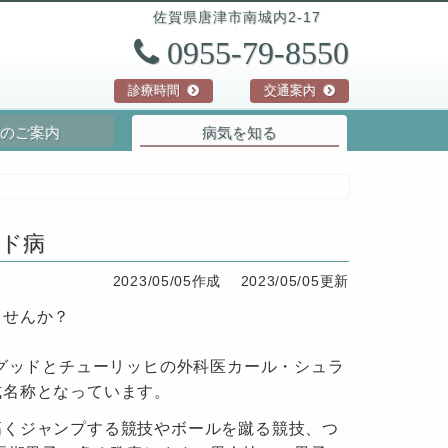
佐賀県
唐津市
南城内2-17
0955-79-8550
診療時間
交通案内
のご案内
病気を知る
ド病
2023/05/05作成
2023/05/05更新
ませんか？
スグッドとチューリッヒの外科医カール・シュラ
式名称となっています。
高くジャンプする競技やボールを蹴る競技、つ