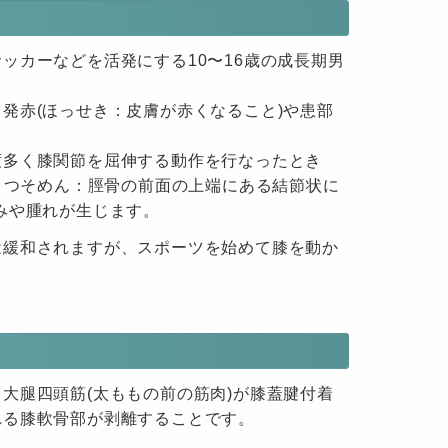
ッカーなどを活発にする10〜16歳の成長期男
発赤(ほっせき：皮膚が赤くなること)や患部
度多く膝関節を屈伸する動作を行なったとき
いこつそめん：脛骨の前面の上端にある結節状に
みや腫れが生じます。
は緩和されますが、スポーツを始めて膝を動か
大腿四頭筋(太ももの前の筋肉)が膝蓋腱付着
れる膝軟骨部が剥離することです。