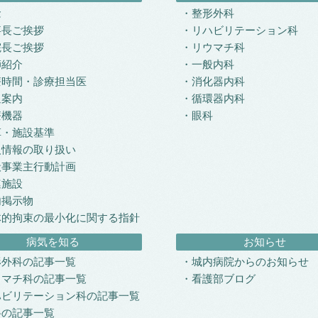
念
整形外科
事長ご挨拶
リハビリテーション科
院長ご挨拶
リウマチ科
師紹介
一般内科
療時間・診療担当医
消化器内科
通案内
循環器内科
療機器
眼科
革・施設基準
人情報の取り扱い
般事業主行動計画
連施設
内掲示物
体的拘束の最小化に関する指針
病気を知る
お知らせ
形外科の記事一覧
城内病院からのお知らせ
ウマチ科の記事一覧
看護部ブログ
ハビリテーション科の記事一覧
科の記事一覧