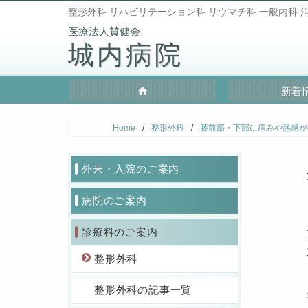
整形外科 リハビリテーション科 リウマチ科 一般内科 消
城内病院
新着
Home
/
整形外科
/
膝前部・下部に痛みや熱感が
外来・入院のご案内
病院のご案内
診療科のご案内
整形外科
整形外科の記事一覧