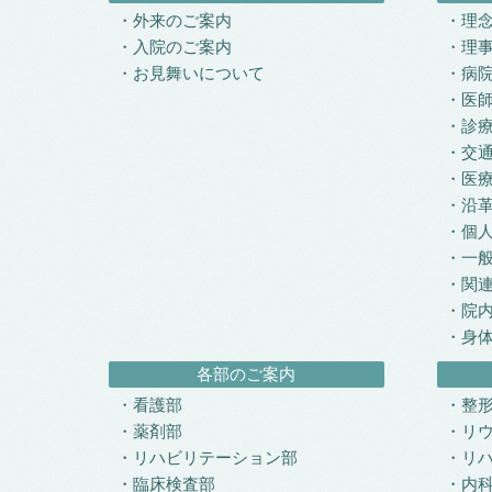
外来のご案内
理
入院のご案内
理
お見舞いについて
病
医
診
交
医
沿
個
一
関
院
身
各部のご案内
看護部
整
薬剤部
リ
リハビリテーション部
リ
臨床検査部
内