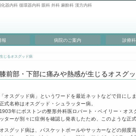
化器内科 循環器内科 眼科 外科 麻酔科 漢方内科
情報
病院のご案内
診療科
生じるオスグッド病
膝前部・下部に痛みや熱感が生じるオスグッ
「オスグッド病」というワードを最近ネットなどで目にし
正式名称はオスグッド・シュラッター病。
1903年にボストンの整形外科医ロバート・ベイリー・オ
ッターが別々に症例を確認し発表したため、このような正
オスグッド病は、バスケットボールやサッカーなどの頻度