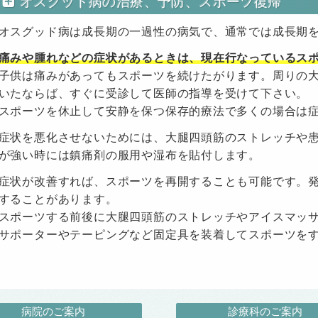
オスグッド病の治療、予防、スポーツ復帰
オスグッド病は成長期の一過性の病気で、通常では成長期
痛みや腫れなどの症状があるときは、現在行なっているス
子供は痛みがあってもスポーツを続けたがります。周りの
いたならば、すぐに受診して医師の指導を受けて下さい。
スポーツを休止して安静を保つ保存的療法で多くの場合は
症状を悪化させないためには、大腿四頭筋のストレッチや
が強い時には鎮痛剤の服用や湿布を貼付します。
症状が改善すれば、スポーツを再開することも可能です。発
することがあります。
スポーツする前後に大腿四頭筋のストレッチやアイスマッ
サポーターやテーピングなど固定具を装着してスポーツを
病院のご案内
診療科のご案内